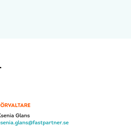
r
FÖRVALTARE
Ksenia Glans
ksenia.glans@fastpartner.se