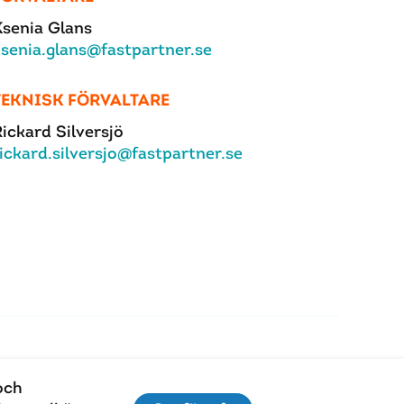
Ksenia Glans
ksenia.glans@fastpartner.se
TEKNISK FÖRVALTARE
ickard Silversjö
ickard.silversjo@fastpartner.se
och