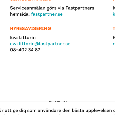
Serviceanmälan görs via Fastpartners
hemsida:
fastpartner.se
HYRESAVISERING
Eva Littorin
R
eva.littorin@fastpartner.se
r
08–402 34 87
EN DEL AV
ör att ge dig som användare den bästa upplevelsen 