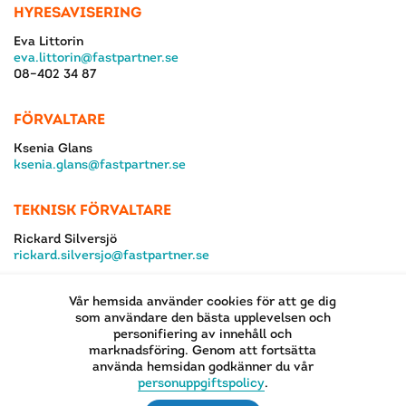
HYRESAVISERING
Eva Littorin
eva.littorin@fastpartner.se
08–402 34 87
FÖRVALTARE
Ksenia Glans
ksenia.glans@fastpartner.se
TEKNISK FÖRVALTARE
Rickard Silversjö
rickard.silversjo@fastpartner.se
Vår hemsida använder cookies för att ge dig
som användare den bästa upplevelsen och
personifiering av innehåll och
marknadsföring. Genom att fortsätta
använda hemsidan godkänner du vår
EN DEL AV
personuppgiftspolicy
.