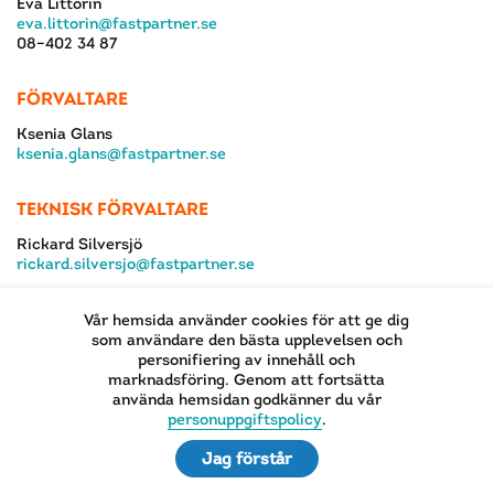
Eva Littorin
eva.littorin@fastpartner.se
08–402 34 87
FÖRVALTARE
Ksenia Glans
ksenia.glans@fastpartner.se
TEKNISK FÖRVALTARE
Rickard Silversjö
rickard.silversjo@fastpartner.se
Vår hemsida använder cookies för att ge dig
som användare den bästa upplevelsen och
personifiering av innehåll och
marknadsföring. Genom att fortsätta
använda hemsidan godkänner du vår
EN DEL AV
personuppgiftspolicy
.
Jag förstår