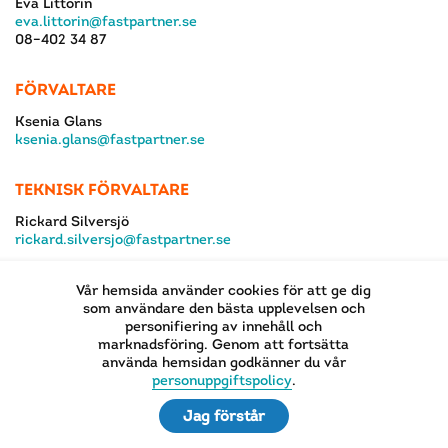
Eva Littorin
eva.littorin@fastpartner.se
08–402 34 87
FÖRVALTARE
Ksenia Glans
ksenia.glans@fastpartner.se
TEKNISK FÖRVALTARE
Rickard Silversjö
rickard.silversjo@fastpartner.se
Vår hemsida använder cookies för att ge dig
som användare den bästa upplevelsen och
personifiering av innehåll och
marknadsföring. Genom att fortsätta
använda hemsidan godkänner du vår
EN DEL AV
personuppgiftspolicy
.
Jag förstår