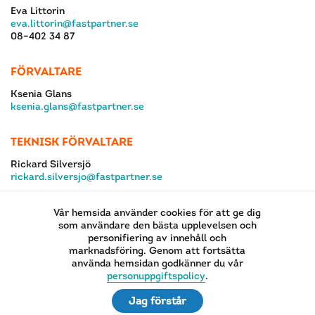
Eva Littorin
eva.littorin@fastpartner.se
08–402 34 87
FÖRVALTARE
Ksenia Glans
ksenia.glans@fastpartner.se
TEKNISK FÖRVALTARE
Rickard Silversjö
rickard.silversjo@fastpartner.se
Vår hemsida använder cookies för att ge dig
som användare den bästa upplevelsen och
personifiering av innehåll och
marknadsföring. Genom att fortsätta
använda hemsidan godkänner du vår
EN DEL AV
personuppgiftspolicy
.
Jag förstår