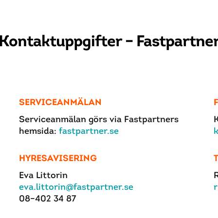
Kontaktuppgifter – Fastpartne
SERVICEANMÄLAN
Serviceanmälan görs via Fastpartners
hemsida:
fastpartner.se
HYRESAVISERING
Eva Littorin
R
eva.littorin@fastpartner.se
r
08–402 34 87