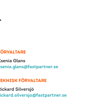
r
FÖRVALTARE
Ksenia Glans
ksenia.glans@fastpartner.se
TEKNISK FÖRVALTARE
ickard Silversjö
ickard.silversjo@fastpartner.se