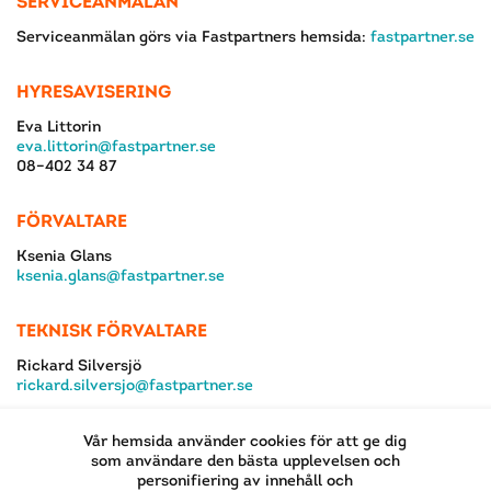
SERVICEANMÄLAN
Serviceanmälan görs via Fastpartners hemsida:
fastpartner.se
HYRESAVISERING
Eva Littorin
eva.littorin@fastpartner.se
08–402 34 87
FÖRVALTARE
Ksenia Glans
ksenia.glans@fastpartner.se
TEKNISK FÖRVALTARE
Rickard Silversjö
rickard.silversjo@fastpartner.se
Vår hemsida använder cookies för att ge dig
som användare den bästa upplevelsen och
personifiering av innehåll och