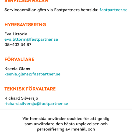
SERVICEANMÄLAN
Serviceanmälan görs via Fastpartners hemsida:
fastpartner.se
HYRESAVISERING
Eva Littorin
eva.littorin@fastpartner.se
08–402 34 87
FÖRVALTARE
Ksenia Glans
ksenia.glans@fastpartner.se
TEKNISK FÖRVALTARE
Rickard Silversjö
rickard.silversjo@fastpartner.se
Vår hemsida använder cookies för att ge dig
som användare den bästa upplevelsen och
personifiering av innehåll och